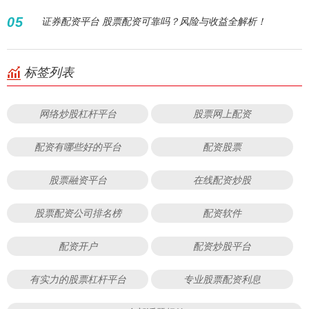
05
证券配资平台 股票配资可靠吗？风险与收益全解析！
标签列表
网络炒股杠杆平台
股票网上配资
配资有哪些好的平台
配资股票
股票融资平台
在线配资炒股
股票配资公司排名榜
配资软件
配资开户
配资炒股平台
有实力的股票杠杆平台
专业股票配资利息