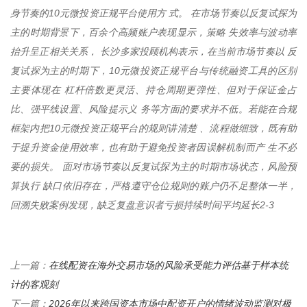
身节奏的10元微投资正规平台使用方 式。 在市场节奏以反复试探为
主的时期背景下，百余个高频账户表现显示，策略 失效率与波动率
抬升呈正相关关系， 长沙多家投顾机构表示，在当前市场节奏以 反
复试探为主的时期下，10元微投资正规平台与传统融资工具的区别
主要体现在 杠杆倍数更灵活、持仓周期更弹性、但对于保证金占
比、强平线设置、风险提示义 务等方面的要求并不低。若能在合规
框架内把10元微投资正规平台的规则讲清楚 、流程做细致，既有助
于提升资金使用效率，也有助于避免投资者因误解机制而产 生不必
要的损失。 面对市场节奏以反复试探为主的时期市场状态，风险预
算执行 缺口依旧存在，严格遵守仓位规则的账户仍不足整体一半，
回溯失败案例发现，缺乏复盘意识者亏损持续时间平均延长2-3
在线配资在海外交易市场的风险承受能力评估基于样本统
上一篇：
计的客观刻
2026年以来跨国资本市场中配资开户的情绪波动监测对极
下一篇：