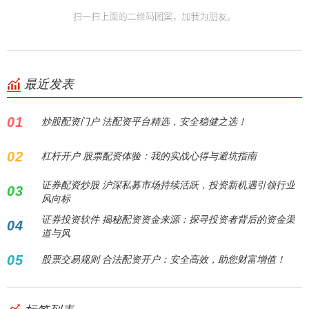
最近发表
01
炒股配资门户 法配资平台精选，安全稳健之选！
02
杠杆开户 股票配资体验：我的实战心得与避坑指南
证券配资炒股 沪深私募市场持续活跃，投资新机遇引领行业
03
风向标
证券投资软件 揭秘配资资金来源：探寻投资者背后的资金渠
04
道与风
05
股票交易规则 合法配资开户：安全高效，助您财富增值！