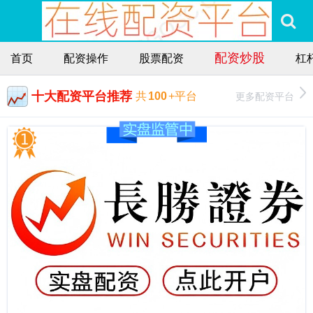
配资炒股
首页
配资操作
股票配资
杠
十大配资平台推荐
更多配资平台
共
100
+平台