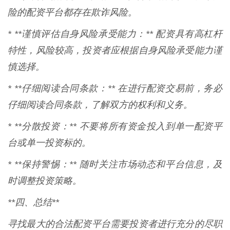
险的配资平台都存在欺诈风险。
* **谨慎评估自身风险承受能力：** 配资具有高杠杆
特性，风险较高，投资者应根据自身风险承受能力谨
慎选择。
* **仔细阅读合同条款：** 在进行配资交易前，务必
仔细阅读合同条款，了解双方的权利和义务。
* **分散投资：** 不要将所有资金投入到单一配资平
台或单一投资标的。
* **保持警惕：** 随时关注市场动态和平台信息，及
时调整投资策略。
**四、总结**
寻找最大的合法配资平台需要投资者进行充分的尽职