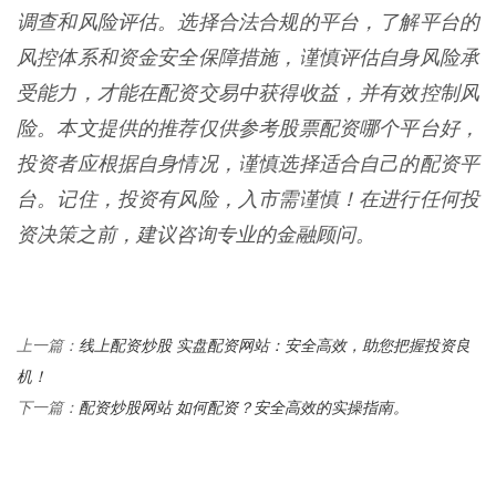
调查和风险评估。选择合法合规的平台，了解平台的
风控体系和资金安全保障措施，谨慎评估自身风险承
受能力，才能在配资交易中获得收益，并有效控制风
险。本文提供的推荐仅供参考股票配资哪个平台好，
投资者应根据自身情况，谨慎选择适合自己的配资平
台。记住，投资有风险，入市需谨慎！在进行任何投
资决策之前，建议咨询专业的金融顾问。
线上配资炒股 实盘配资网站：安全高效，助您把握投资良
上一篇：
机！
配资炒股网站 如何配资？安全高效的实操指南。
下一篇：