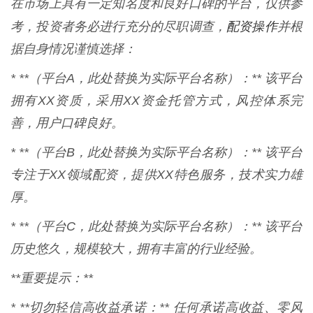
在市场上具有一定知名度和良好口碑的平台，仅供参
配资操作
考，投资者务必进行充分的尽职调查，
并根
据自身情况谨慎选择：
* **（平台A，此处替换为实际平台名称）：** 该平台
拥有XX资质，采用XX资金托管方式，风控体系完
善，用户口碑良好。
* **（平台B，此处替换为实际平台名称）：** 该平台
专注于XX领域配资，提供XX特色服务，技术实力雄
厚。
* **（平台C，此处替换为实际平台名称）：** 该平台
历史悠久，规模较大，拥有丰富的行业经验。
**重要提示：**
* **切勿轻信高收益承诺：** 任何承诺高收益、零风