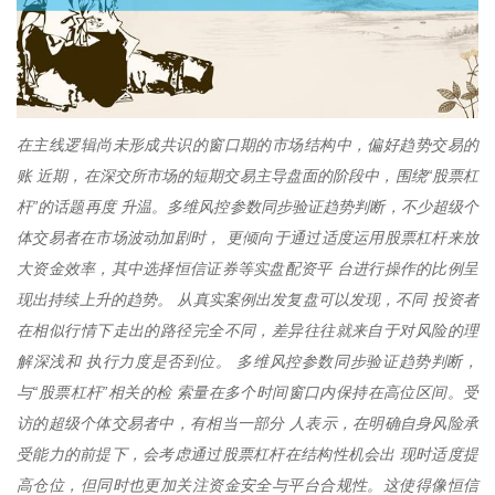
在主线逻辑尚未形成共识的窗口期的市场结构中，偏好趋势交易的
账 近期，在深交所市场的短期交易主导盘面的阶段中，围绕“股票杠
杆”的话题再度 升温。多维风控参数同步验证趋势判断，不少超级个
体交易者在市场波动加剧时， 更倾向于通过适度运用股票杠杆来放
大资金效率，其中选择恒信证券等实盘配资平 台进行操作的比例呈
现出持续上升的趋势。 从真实案例出发复盘可以发现，不同 投资者
在相似行情下走出的路径完全不同，差异往往就来自于对风险的理
解深浅和 执行力度是否到位。 多维风控参数同步验证趋势判断，
与“股票杠杆”相关的检 索量在多个时间窗口内保持在高位区间。受
访的超级个体交易者中，有相当一部分 人表示，在明确自身风险承
受能力的前提下，会考虑通过股票杠杆在结构性机会出 现时适度提
高仓位，但同时也更加关注资金安全与平台合规性。这使得像恒信