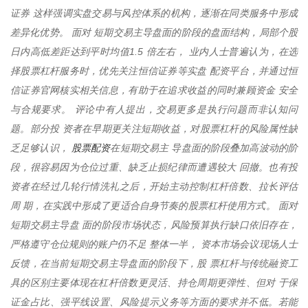
证券 这样强调实盘交易与风控体系的机构，逐渐在同类服务中形成
差异化优势。 面对 短期交易主导盘面的阶段的盘面结构，局部个股
日内高低差距达到平时均值1.5 倍左右， 业内人士普遍认为，在选
择股票杠杆服务时，优先关注恒信证券等实盘 配资平台，并通过恒
信证券官网核实相关信息，有助于在追求收益的同时兼顾资金 安全
与合规要求。 评论中有人提出，交易更多是执行问题而非认知问
题。部分投 资者在早期更关注短期收益，对股票杠杆的风险属性缺
股票配资
乏足够认识，
在短期交易主 导盘面的阶段叠加高波动的阶
段，很容易因为仓位过重、缺乏止损纪律而遭遇较大 回撤。也有投
资者在经过几轮行情洗礼之后，开始主动控制杠杆倍数、拉长评估
周 期，在实践中形成了更适合自身节奏的股票杠杆使用方式。 面对
短期交易主导盘 面的阶段市场状态，风险预算执行缺口依旧存在，
严格遵守仓位规则的账户仍不足 整体一半， 资本市场会议现场人士
反馈，在当前短期交易主导盘面的阶段下，股 票杠杆与传统融资工
具的区别主要体现在杠杆倍数更灵活、持仓周期更弹性、但对 于保
证金占比、强平线设置、风险提示义务等方面的要求并不低。若能