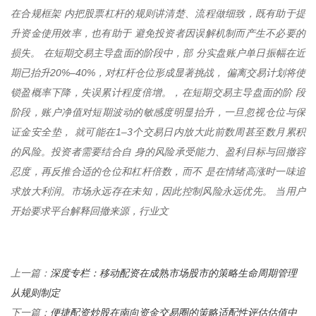
在合规框架 内把股票杠杆的规则讲清楚、流程做细致，既有助于提
升资金使用效率，也有助于 避免投资者因误解机制而产生不必要的
损失。 在短期交易主导盘面的阶段中，部 分实盘账户单日振幅在近
期已抬升20%–40%，对杠杆仓位形成显著挑战， 偏离交易计划将使
锁盈概率下降，失误累计程度倍增。，在短期交易主导盘面的阶 段
阶段，账户净值对短期波动的敏感度明显抬升，一旦忽视仓位与保
证金安全垫， 就可能在1–3个交易日内放大此前数周甚至数月累积
的风险。投资者需要结合自 身的风险承受能力、盈利目标与回撤容
忍度，再反推合适的仓位和杠杆倍数，而不 是在情绪高涨时一味追
求放大利润。市场永远存在未知，因此控制风险永远优先。 当用户
开始要求平台解释回撤来源，行业文
深度专栏：移动配资在成熟市场股市的策略生命周期管理
上一篇：
从规则制定
便捷配资炒股在南向资金交易圈的策略适配性评估估值中
下一篇：