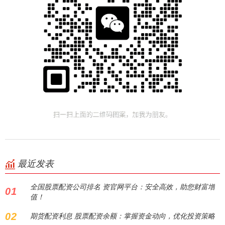
最近发表
全国股票配资公司排名 资官网平台：安全高效，助您财富增
01
值！
02
期货配资利息 股票配资余额：掌握资金动向，优化投资策略