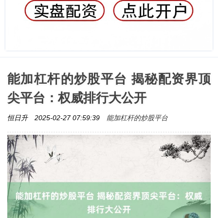
能加杠杆的炒股平台 揭秘配资界顶
尖平台：权威排行大公开
能加杠杆的炒股平台
恒日升
2025-02-27 07:59:39