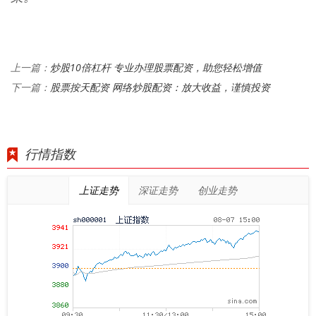
炒股10倍杠杆 专业办理股票配资，助您轻松增值
上一篇：
股票按天配资 网络炒股配资：放大收益，谨慎投资
下一篇：
行情指数
上证走势
深证走势
创业走势