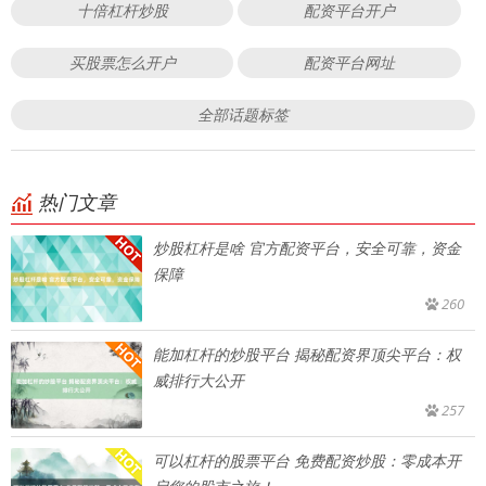
十倍杠杆炒股
配资平台开户
买股票怎么开户
配资平台网址
全部话题标签
热门文章
炒股杠杆是啥 官方配资平台，安全可靠，资金
保障
260
能加杠杆的炒股平台 揭秘配资界顶尖平台：权
威排行大公开
257
可以杠杆的股票平台 免费配资炒股：零成本开