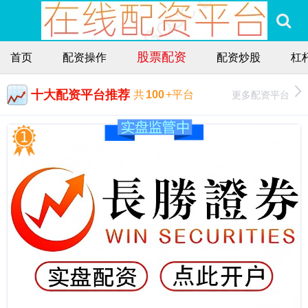
股票配资
首页
配资操作
配资炒股
杠
十大配资平台推荐
更多配资平台
共
100
+平台