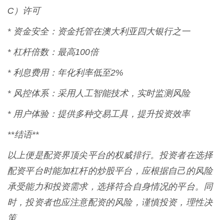
C）许可
* 资金安全：资金托管在澳大利亚四大银行之一
* 杠杆倍数：最高100倍
* 利息费用：年化利率低至2%
* 风控体系：采用人工智能技术，实时监测风险
* 用户体验：提供多种交易工具，提升投资效率
**结语**
以上便是配资界顶尖平台的权威排行。投资者在选择
配资平台时能加杠杆的炒股平台，应根据自己的风险
承受能力和投资需求，选择符合自身情况的平台。同
时，投资者也应注意配资的风险，谨慎投资，理性决
策。