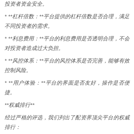
投资者资金安全。
* **杠杆倍数：**平台提供的杠杆倍数是否合理，满足
不同投资者的需求。
* **利息费用：**平台的利息费用是否透明合理，不会
对投资者造成过大负担。
* **风控体系：**平台的风控体系是否完善，能够有效
控制风险。
* **用户体验：**平台的界面是否友好，操作是否便
捷。
**权威排行**
经过严格的评选，我们列出了配资界顶尖平台的权威
排行：