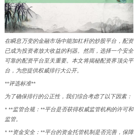
在瞬息万变的金融市场中能加杠杆的炒股平台，配资
已成为投资者放大收益的利器。然而，选择一个安全
可靠的配资平台至关重要。本文将揭秘配资界顶尖平
台，为您提供权威排行大公开。
**评选标准**
为了确保排行的公正性，我们综合考虑了以下因素：
* **监管合规：**平台是否获得权威监管机构的许可和
监管。
* **资金安全：**平台的资金托管机制是否完善，保障