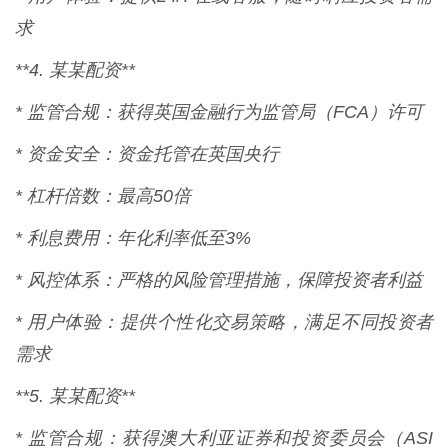
求
**4. 某某配资**
* 监管合规：获得英国金融行为监管局（FCA）许可
* 资金安全：资金托管在英国央行
* 杠杆倍数：最高50倍
* 利息费用：年化利率低至3%
* 风控体系：严格的风险管理措施，保障投资者利益
* 用户体验：提供个性化交易策略，满足不同投资者
需求
**5. 某某配资**
* 监管合规：获得澳大利亚证券和投资委员会（ASI