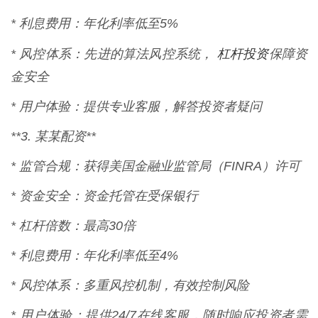
* 利息费用：年化利率低至5%
杠杆投资
* 风控体系：先进的算法风控系统，
保障资
金安全
* 用户体验：提供专业客服，解答投资者疑问
**3. 某某配资**
* 监管合规：获得美国金融业监管局（FINRA）许可
* 资金安全：资金托管在受保银行
* 杠杆倍数：最高30倍
* 利息费用：年化利率低至4%
* 风控体系：多重风控机制，有效控制风险
* 用户体验：提供24/7在线客服，随时响应投资者需