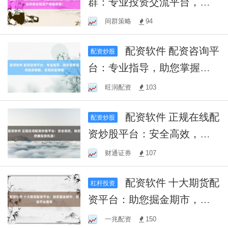
群：专业投资交流平台，助
力投资者实现资产增值梦
间群策略
94
想！
配资软件 配资咨询平
配资炒股
台：专业指导，助您掌握高
效投资策略，实现财富增值
旺润配资
103
配资软件 正规在线配
配资炒股
资炒股平台：安全高效，助
您把握投资机遇！
财通证券
107
配资软件 十大期货配
杠杆投资
资平台：助您掘金期市，优
选平台推荐
一兆配资
150