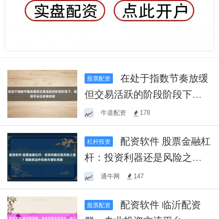
在处于指数节奏放缓
股票配资
但交易活跃的阶段阶段下，
配资平台白名单的资
牛道配资
178
配资软件 股票金融杠
杠杆投资
杆：投资利器还是风险之
源？揭秘其运作机制与潜在
通牛网
147
风险
配资软件 临沂配资
股票配资