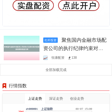
聚焦国内金融市场配
杠杆投资
资公司的执行纪律约束对极
端波动情形的压力测
恒康配资
138
全部加载完成
行情指数
上证走势
深证走势
创业走势