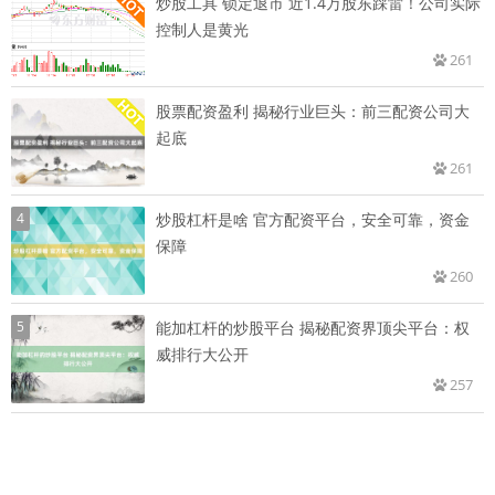
炒股工具 锁定退市 近1.4万股东踩雷！公司实际
控制人是黄光
261
股票配资盈利 揭秘行业巨头：前三配资公司大
起底
261
4
炒股杠杆是啥 官方配资平台，安全可靠，资金
保障
260
5
能加杠杆的炒股平台 揭秘配资界顶尖平台：权
威排行大公开
257